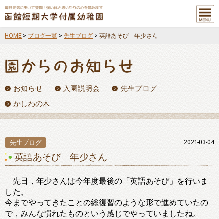
メニュ
ー
HOME
>
ブログ一覧
>
先生ブログ
>
英語あそび 年少さん
お知らせ
入園説明会
先生ブログ
かしわの木
先生ブログ
2021-03-04
英語あそび 年少さん
先日，年少さんは今年度最後の「英語あそび」を行いま
した。
今までやってきたことの総復習のような形で進めていたの
で，みんな慣れたものという感じでやっていましたね。