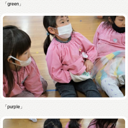
「green」
「purple」