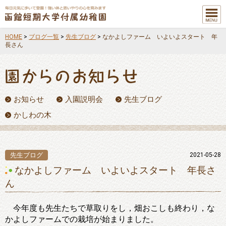
メニュ
ー
HOME
>
ブログ一覧
>
先生ブログ
>
なかよしファーム いよいよスタート 年
長さん
お知らせ
入園説明会
先生ブログ
かしわの木
先生ブログ
2021-05-28
なかよしファーム いよいよスタート 年長さ
ん
今年度も先生たちで草取りをし，畑おこしも終わり，な
かよしファームでの栽培が始まりました。