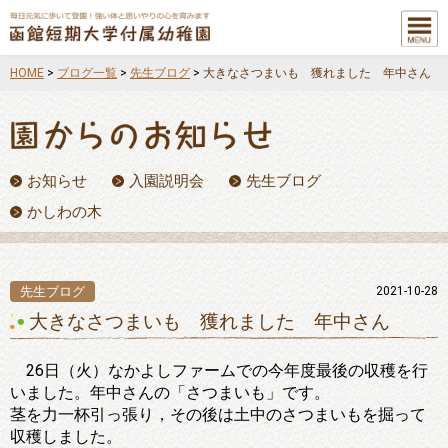
メニュ
ー
HOME
>
ブログ一覧
>
先生ブログ
>
大きなさつまいも 獲れました 年中さん
お知らせ
入園説明会
先生ブログ
かしわの木
先生ブログ
2021-10-28
大きなさつまいも 獲れました 年中さん
26日（火）なかよしファームでの今年度最後の収穫を行
いました。年中さんの「さつまいも」です。
茎を力一杯引っ張り，その後は土中のさつまいもを掘って
収穫しました。