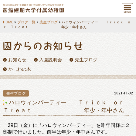
メニュ
ー
HOME
>
ブログ一覧
>
先生ブログ
>
ハロウィンパーティー Ｔｒｉｃｋ ｏ
ｒ Ｔｒｅａｔ 年少・年中さん
お知らせ
入園説明会
先生ブログ
かしわの木
先生ブログ
2021-11-02
ハロウィンパーティー Ｔｒｉｃｋ ｏｒ
Ｔｒｅａｔ 年少・年中さん
29日（金）に「ハロウィンパーティー」を昨年同様に２
部制で行いました。前半は年少・年中さんです。