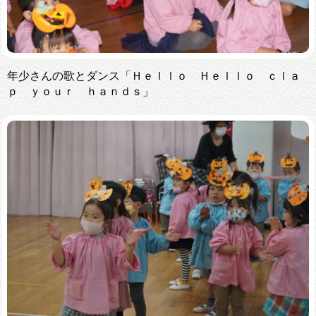
年少さんの歌とダンス「Ｈｅｌｌｏ Ｈｅｌｌｏ ｃｌａ
ｐ ｙｏｕｒ ｈａｎｄｓ」