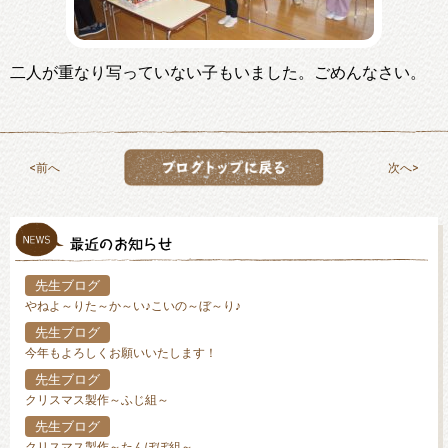
二人が重なり写っていない子もいました。ごめんなさい。
前へ
次へ
先生ブログ
やねよ～りた～か～い♪こいの～ぼ～り♪
先生ブログ
今年もよろしくお願いいたします！
先生ブログ
クリスマス製作～ふじ組～
先生ブログ
クリスマス製作～たんぽぽ組～