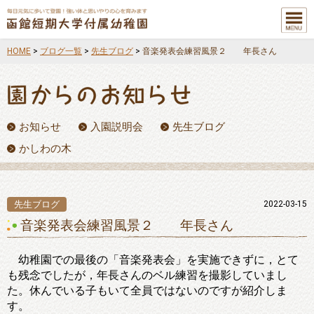
メニュ
ー
HOME
>
ブログ一覧
>
先生ブログ
>
音楽発表会練習風景２ 年長さん
お知らせ
入園説明会
先生ブログ
かしわの木
先生ブログ
2022-03-15
音楽発表会練習風景２ 年長さん
幼稚園での最後の「音楽発表会」を実施できずに，とて
も残念でしたが，年長さんのベル練習を撮影していまし
た。休んでいる子もいて全員ではないのですが紹介しま
す。