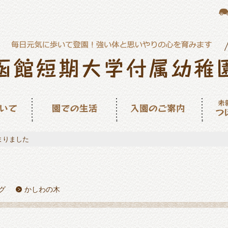
園での生活
入園のご案内
未就園
ん
まりました
グ
かしわの木