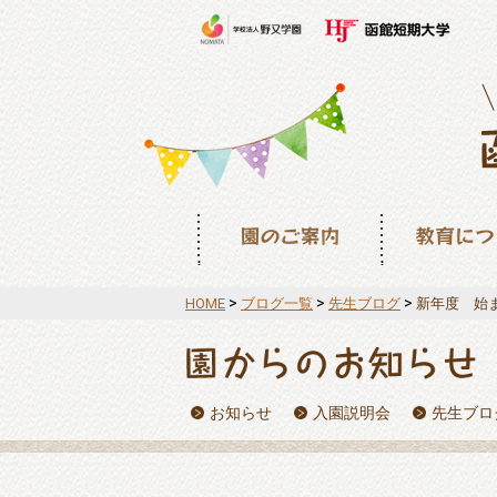
園のご案内
教育について
>
>
>
HOME
ブログ一覧
先生ブログ
新年度 始
お知らせ
入園説明会
先生ブロ