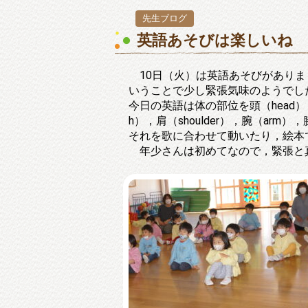
先生ブログ
英語あそびは楽しいね
10日（火）は英語あそびがありま
いうことで少し緊張気味のようでし
今日の英語は体の部位を頭（head），目
h），肩（shoulder），腕（arm
それを歌に合わせて動いたり，絵本
年少さんは初めてなので，緊張と