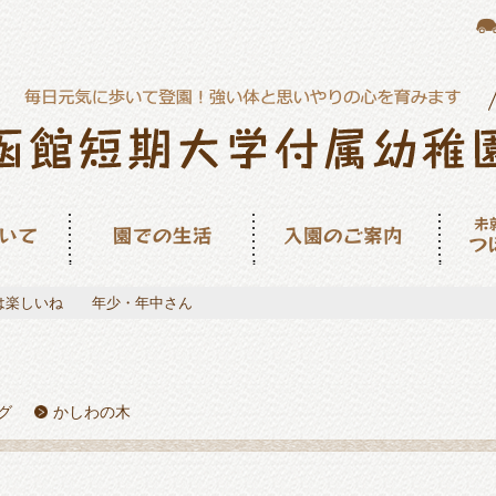
園での生活
入園のご案内
未就園
ん
は楽しいね 年少・年中さん
グ
かしわの木