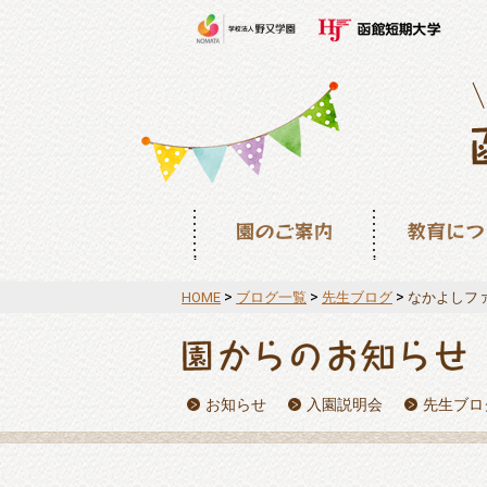
園のご案内
教育について
>
>
>
HOME
ブログ一覧
先生ブログ
なかよしフ
お知らせ
入園説明会
先生ブロ