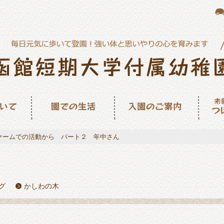
園での生活
入園のご案内
未就園
ん
ァームでの活動から パート２ 年中さん
グ
かしわの木