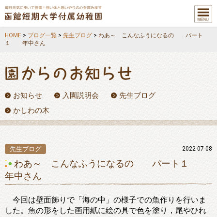
メニュ
ー
HOME
>
ブログ一覧
>
先生ブログ
>
わあ～ こんなふうになるの パート
１ 年中さん
お知らせ
入園説明会
先生ブログ
かしわの木
先生ブログ
2022-07-08
わあ～ こんなふうになるの パート１
年中さん
今回は壁面飾りで「海の中」の様子での魚作りを行いま
した。魚の形をした画用紙に絵の具で色を塗り，尾やひれ