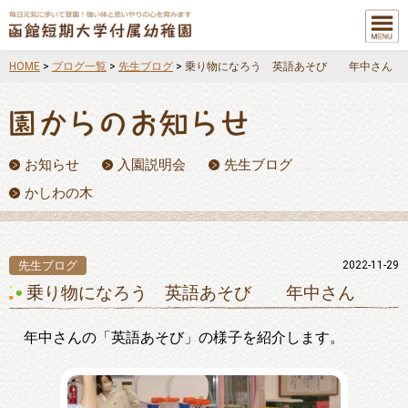
メニュ
ー
HOME
>
ブログ一覧
>
先生ブログ
>
乗り物になろう 英語あそび 年中さん
お知らせ
入園説明会
先生ブログ
かしわの木
先生ブログ
2022-11-29
乗り物になろう 英語あそび 年中さん
年中さんの「英語あそび」の様子を紹介します。