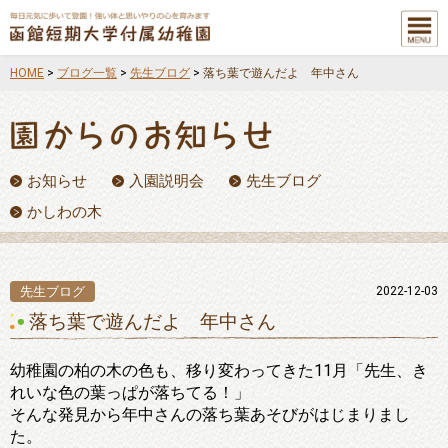
メニュ
ー
HOME
>
ブログ一覧
>
先生ブログ
>
落ち葉で遊んだよ 年中さん
お知らせ
入園説明会
先生ブログ
かしわの木
先生ブログ
2022-12-03
落ち葉で遊んだよ 年中さん
幼稚園の柏の木の色も、移り変わってきた11月「先生、き
れいな色の葉っぱが落ちてる！」
そんな発見から年中さんの落ち葉あそびがはじまりまし
た。