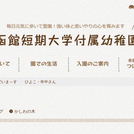
園での生活
入園のご案内
未就園
ん
でいま～す ひよこ・年中さん
グ
かしわの木