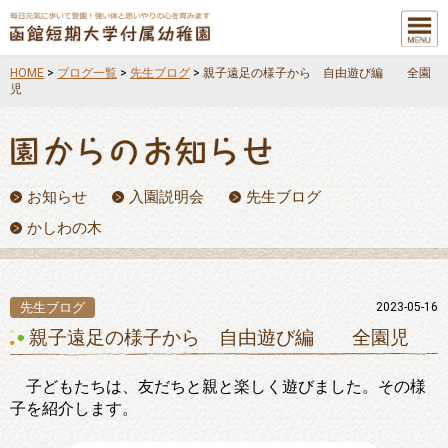
メニュ
ー
HOME
>
ブログ一覧
>
先生ブログ
>
親子遠足の様子から 自由遊び編 全園
児
お知らせ
入園説明会
先生ブログ
かしわの木
先生ブログ
2023-05-16
親子遠足の様子から 自由遊び編 全園児
子どもたちは、友だちと親と楽しく遊びました。その様
子を紹介します。