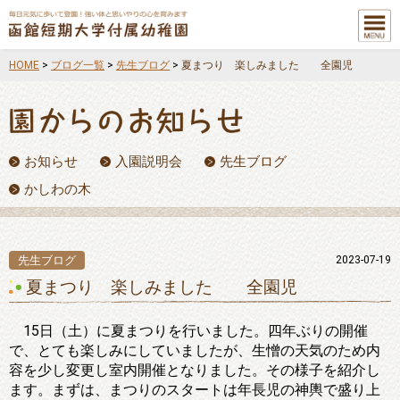
メニュ
ー
HOME
>
ブログ一覧
>
先生ブログ
>
夏まつり 楽しみました 全園児
お知らせ
入園説明会
先生ブログ
かしわの木
先生ブログ
2023-07-19
夏まつり 楽しみました 全園児
15日（土）に夏まつりを行いました。四年ぶりの開催
で、とても楽しみにしていましたが、生憎の天気のため内
容を少し変更し室内開催となりました。その様子を紹介し
ます。まずは、まつりのスタートは年長児の神輿で盛り上