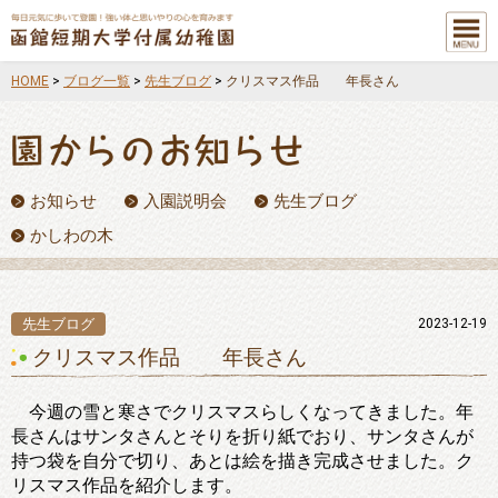
メニュ
ー
HOME
>
ブログ一覧
>
先生ブログ
>
クリスマス作品 年長さん
お知らせ
入園説明会
先生ブログ
かしわの木
先生ブログ
2023-12-19
クリスマス作品 年長さん
今週の雪と寒さでクリスマスらしくなってきました。年
長さんはサンタさんとそりを折り紙でおり、サンタさんが
持つ袋を自分で切り、あとは絵を描き完成させました。ク
リスマス作品を紹介します。