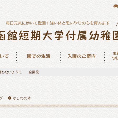
園での生活
入園のご案内
未就園
ん
遭わないように 全園児
グ
かしわの木