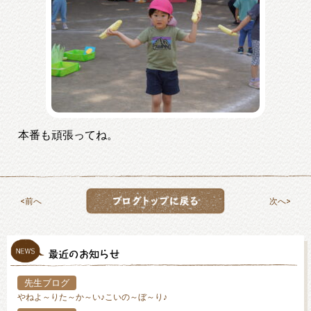
本番も頑張ってね。
前へ
次へ
先生ブログ
やねよ～りた～か～い♪こいの～ぼ～り♪