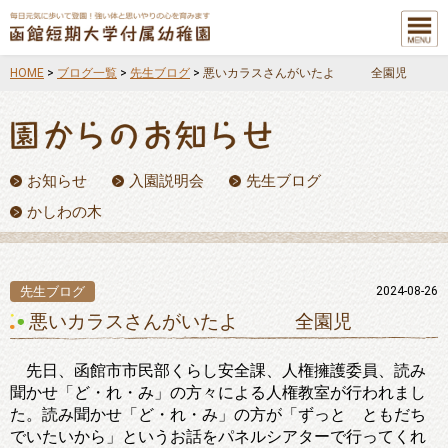
メニュ
ー
HOME
>
ブログ一覧
>
先生ブログ
>
悪いカラスさんがいたよ 全園児
お知らせ
入園説明会
先生ブログ
かしわの木
先生ブログ
2024-08-26
悪いカラスさんがいたよ 全園児
先日、函館市市民部くらし安全課、人権擁護委員、読み
聞かせ「ど・れ・み」の方々による人権教室が行われまし
た。読み聞かせ「ど・れ・み」の方が「ずっと ともだち
でいたいから」というお話をパネルシアターで行ってくれ