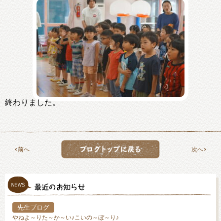
終わりました。
前へ
次へ
先生ブログ
やねよ～りた～か～い♪こいの～ぼ～り♪