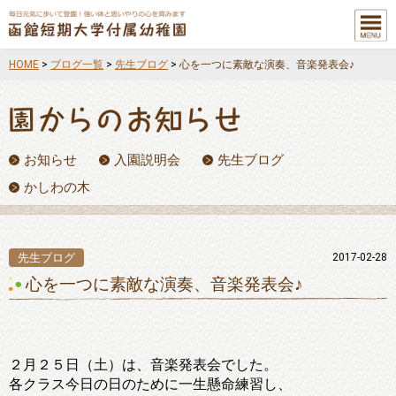
メニュ
ー
HOME
>
ブログ一覧
>
先生ブログ
>
心を一つに素敵な演奏、音楽発表会♪
お知らせ
入園説明会
先生ブログ
かしわの木
先生ブログ
2017-02-28
心を一つに素敵な演奏、音楽発表会♪
２月２５日（土）は、音楽発表会でした。
各クラス今日の日のために一生懸命練習し、