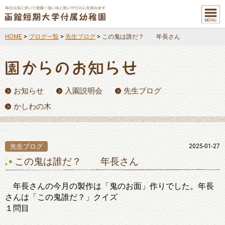
メニュ
ー
HOME
>
ブログ一覧
>
先生ブログ
>
この鬼は誰だ？ 年長さん
お知らせ
入園説明会
先生ブログ
かしわの木
先生ブログ
2025-01-27
この鬼は誰だ？ 年長さん
年長さんの今月の製作は「鬼のお面」作りでした。年長
さんは「この鬼誰だ？」クイズ
１問目