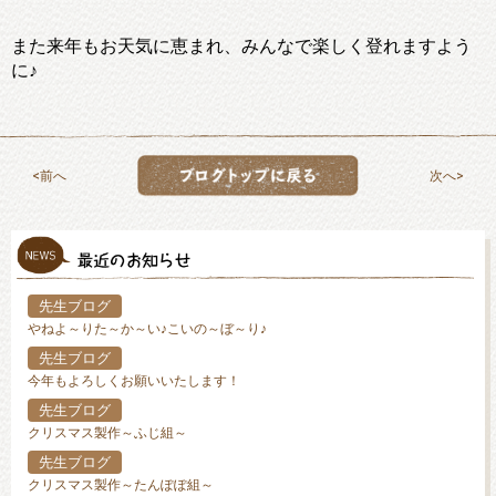
また来年もお天気に恵まれ、みんなで楽しく登れますよう
に♪
前へ
次へ
先生ブログ
やねよ～りた～か～い♪こいの～ぼ～り♪
先生ブログ
今年もよろしくお願いいたします！
先生ブログ
クリスマス製作～ふじ組～
先生ブログ
クリスマス製作～たんぽぽ組～