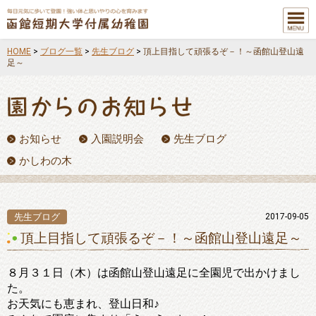
メニュ
ー
HOME
>
ブログ一覧
>
先生ブログ
>
頂上目指して頑張るぞ－！～函館山登山遠
足～
お知らせ
入園説明会
先生ブログ
かしわの木
先生ブログ
2017-09-05
頂上目指して頑張るぞ－！～函館山登山遠足～
８月３１日（木）は函館山登山遠足に全園児で出かけまし
た。
お天気にも恵まれ、登山日和♪