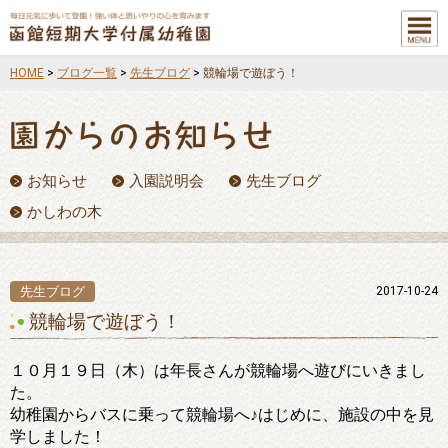
メニュ
ー
HOME
>
ブログ一覧
>
先生ブログ
>
競輪場で遊ぼう！
お知らせ
入園説明会
先生ブログ
かしわの木
先生ブログ
2017-10-24
競輪場で遊ぼう！
１０月１９日（木）は年長さんが競輪場へ遊びにいきまし
た。
幼稚園からバスに乗って競輪場へ♪はじめに、施設の中を見
学しました！