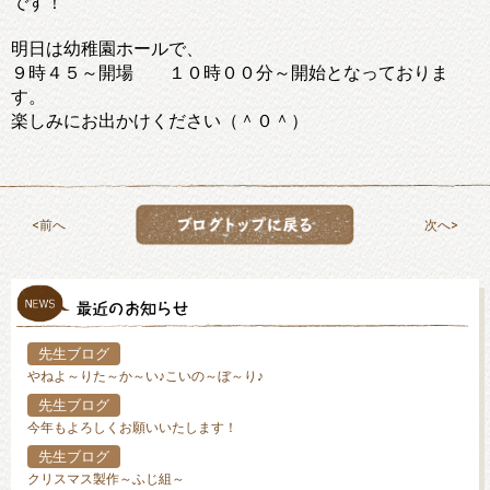
です！
明日は幼稚園ホールで、
９時４５～開場 １０時００分～開始となっておりま
す。
楽しみにお出かけください（＾０＾）
前へ
次へ
先生ブログ
やねよ～りた～か～い♪こいの～ぼ～り♪
先生ブログ
今年もよろしくお願いいたします！
先生ブログ
クリスマス製作～ふじ組～