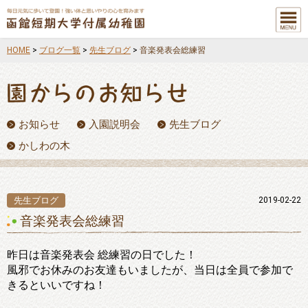
メニュ
ー
HOME
>
ブログ一覧
>
先生ブログ
>
音楽発表会総練習
お知らせ
入園説明会
先生ブログ
かしわの木
先生ブログ
2019-02-22
音楽発表会総練習
昨日は音楽発表会 総練習の日でした！
風邪でお休みのお友達もいましたが、当日は全員で参加で
きるといいですね！