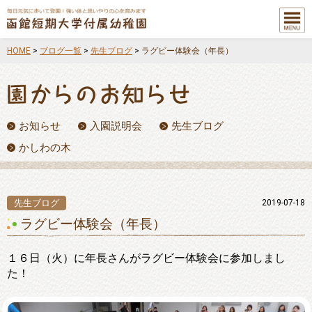
メニュ
ー
HOME
>
ブログ一覧
>
先生ブログ
>
ラグビー体験会（年長）
お知らせ
入園説明会
先生ブログ
かしわの木
先生ブログ
2019-07-18
ラグビー体験会（年長）
１６日（火）に年長さんがラグビー体験会に参加しまし
た！