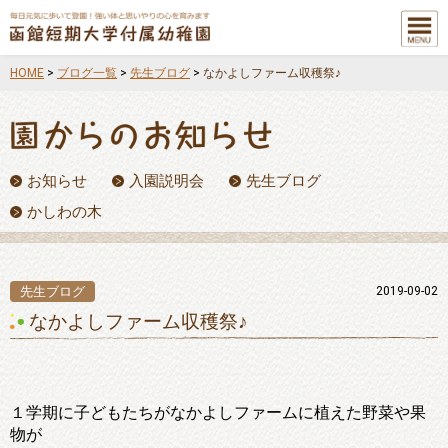
メニュ
ー
HOME
>
ブログ一覧
>
先生ブログ
>
なかよしファーム収穫祭♪
お知らせ
入園説明会
先生ブログ
かしわの木
先生ブログ
2019-09-02
なかよしファーム収穫祭♪
１学期に子どもたちがなかよしファームに植えた野菜や果
物が