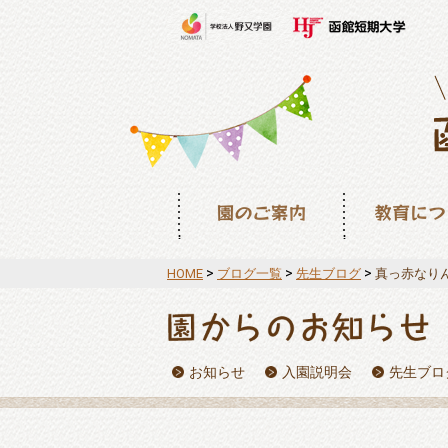
園のご案内
教育について
>
>
>
HOME
ブログ一覧
先生ブログ
真っ赤なり
お知らせ
入園説明会
先生ブロ