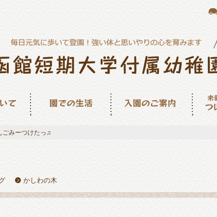
園での生活
入園のご案内
未就園
ん
んごみーつけたっ♫
グ
かしわの木