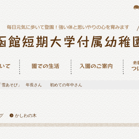
園での生活
入園のご案内
未就園
ん
「雪あそび」 年長さん 初めての年中さん
グ
かしわの木