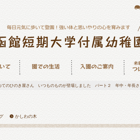
園での生活
入園のご案内
未就園
ん
めてのひのき屋さん いつものものが登場しました パート２ 年中・年長さ
グ
かしわの木