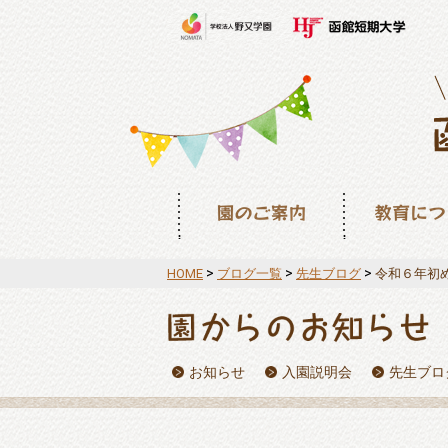
園のご案内
教育について
>
>
>
HOME
ブログ一覧
先生ブログ
令和６年初
お知らせ
入園説明会
先生ブロ