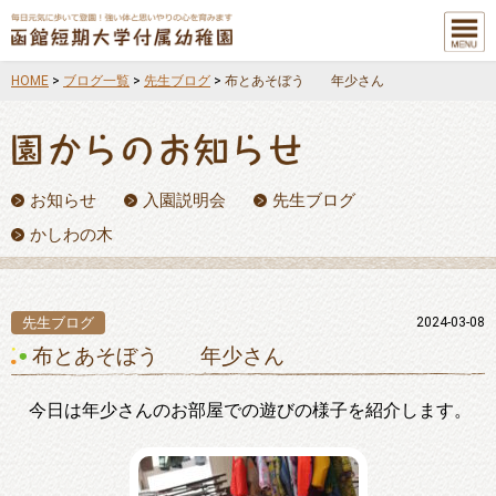
メニュ
ー
HOME
>
ブログ一覧
>
先生ブログ
>
布とあそぼう 年少さん
お知らせ
入園説明会
先生ブログ
かしわの木
先生ブログ
2024-03-08
布とあそぼう 年少さん
今日は年少さんのお部屋での遊びの様子を紹介します。