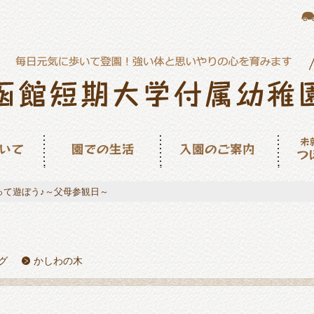
園での生活
入園のご案内
未就園
ん
って遊ぼう♪～父母参観日～
グ
かしわの木