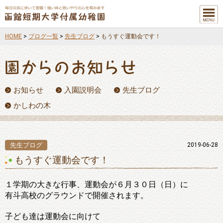
メニュ
ー
HOME
>
ブログ一覧
>
先生ブログ
>
もうすぐ運動会です！
お知らせ
入園説明会
先生ブログ
かしわの木
先生ブログ
2019-06-28
もうすぐ運動会です！
１学期の大きな行事、運動会が６月３０日（日）に
有斗高校のグラウンドで開催されます。
子ども達は運動会に向けて