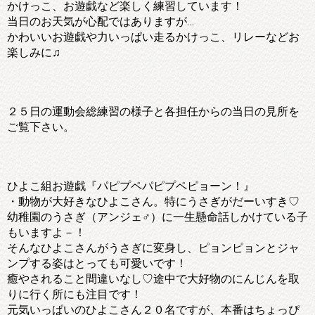
かけっこ、お遊戯など楽しく練習しています！
当日のお天気が心配ではありますが…
かわいいお遊戯や力いっぱい走るかけっこ、リレーなどお
楽しみに♫
２５日の運動会総練習の様子と各担任からの当日の見所を
ご覧下さい。
ひよこ組お遊戯『パピプペパピプペピョーン！』
・動物が大好きなひよこさん。特にうさぎがだーいすき♡
幼稚園のうさぎ（アンジェ♂）に一生懸命話しかけている子
もいますよ－！
そんなひよこさんがうさぎに変身し、ピョンピョンとジャ
ンプする姿はとっても可愛いです！
癒やされること間違いなし♡途中で大好物のにんじんを取
りに行く所にも注目です！
元気いっぱいのひよこさん２０名ですが、本番はちょっぴ