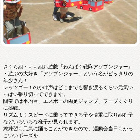
さくら組・もも組お遊戯『わんぱく戦隊アソブンジャー』
・遊ぶの大好き「アソブンジャー」という名がピッタリの
年少さん！
レッツゴー！のかけ声はどこまでも響き渡るくらい元気い
っぱい張り切ってできます。
間奏では平均台、エスボーの両足ジャンプ、フープくぐり
に挑戦。
リズムよくスピードに乗ってできる子や慎重に取り組む子
などいろいろな様子が見られます。
総練習も元気に踊ることができたので、運動会当日もかっ
こいいポーズを